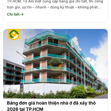
TP.HCM. Tổ Ấm Việt cung cấp bảng giá chi tiết, thi công
trọn gói, uy tín – nhanh – đúng kỹ thuật – không phát
sinh chi phí.
Chi tiết
Bảng đơn giá hoàn thiện nhà ở đã xây thô
2026 tại TP.HCM