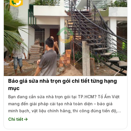
Báo giá sửa nhà trọn gói chi tiết từng hạng
mục
Bạn đang cần sửa nhà trọn gói tại TP.HCM? Tổ Ấm Việt
mang đến giải pháp cải tạo nhà toàn diện – báo giá
minh bạch, vật liệu chính hãng, thi công đúng tiến độ,
bảo hành dài hạn. Giúp ngôi nhà của bạn mới đẹp, bền
Chi tiết
vững và tiện nghi hơn.