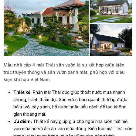
Mẫu nhà cấp 4 mái Thái sân vườn là sự kết hợp giữa kiến
trúc truyền thống và sân vườn xanh mát, phù hợp với điều
kiện khí hậu Việt Nam.
Thiết kế:
Phần mái Thái dốc giúp thoát nước mưa nhanh
chóng, tránh thấm dột. Sân vườn bao quanh thường được
bố trí với cây xanh, hồ nước hoặc tiểu cảnh để tạo không
gian thoáng mát.
Ưu điểm:
Thiết kế này giúp giữ cho ngôi nhà luôn mát mẻ
vào mùa hè và ấm áp vào mùa đông. Kiến trúc mái Thái còn
mang lại sự sang trọng và bền vững cho công trình.