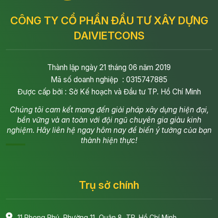
CÔNG TY CỔ PHẦN ĐẦU TƯ XÂY DỰNG
DAIVIETCONS
Thành lập ngày 21 tháng 06 năm 2019
Mã số doanh nghiệp : 0315747885
Được cấp bởi : Sở Kế hoạch và Đầu tư TP. Hồ Chí Minh
Chúng tôi cam kết mang đến giải pháp xây dựng hiện đại,
bền vững và an toàn với đội ngũ chuyên gia giàu kinh
nghiệm. Hãy liên hệ ngay hôm nay để biến ý tưởng của bạn
thành hiện thực!
Trụ sở chính
11 Phong Phú, Phường 11, Quận 8, TP. Hồ Chí Minh.