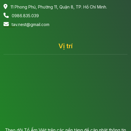
11 Phong Phú, Phường 11, Quận 8, TP. Hồ Chí Minh.
0986.835.039
tav.nest@gmail.com
Vị trí
Theo dõi Tổ Ấm Việt trên các nền tảng để cập nhật thông tin