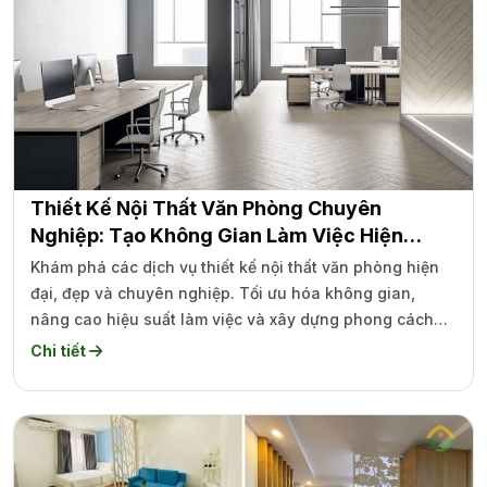
Thiết Kế Nội Thất Văn Phòng Chuyên
Nghiệp: Tạo Không Gian Làm Việc Hiện
Đại Và Hiệu Quả
Khám phá các dịch vụ thiết kế nội thất văn phòng hiện
đại, đẹp và chuyên nghiệp. Tối ưu hóa không gian,
nâng cao hiệu suất làm việc và xây dựng phong cách
riêng cho doanh nghiệp của bạn.
Chi tiết