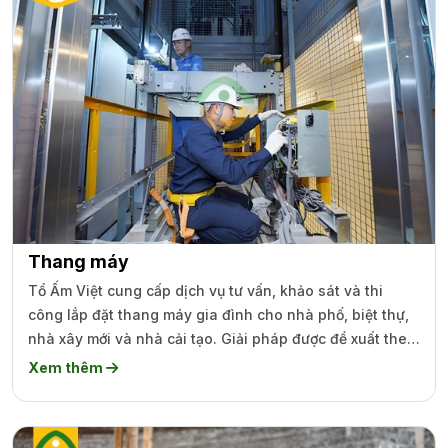
Thang máy
Tổ Ấm Việt cung cấp dịch vụ tư vấn, khảo sát và thi
công lắp đặt thang máy gia đình cho nhà phố, biệt thự,
nhà xây mới và nhà cải tạo. Giải pháp được đề xuất theo
diện tích, hiện trạng công trình và nhu cầu sử dụng thực
Xem thêm
tế.