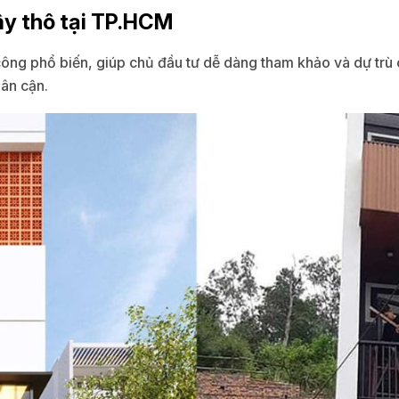
xây thô tại TP.HCM
ng phổ biến, giúp chủ đầu tư dễ dàng tham khảo và dự trù c
lân cận.