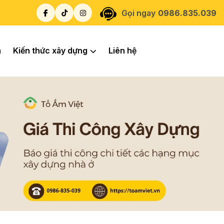
Gọi ngay
0986.835.039
á
Kiến thức xây dựng
Liên hệ