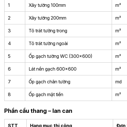
1
Xây tường 100mm
m²
2
Xây tường 200mm
m²
3
Tô trát tường trong
m²
4
Tô trát tường ngoài
m²
5
Ốp gạch tường WC (300x600)
m²
6
Lát nền gạch 600x600
m²
7
Ốp gạch chân tường
md
8
Ốp gạch mặt tiền
m²
Phần cầu thang – lan can
STT
Hạng mục thi công
Đơn 