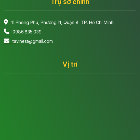
Trụ sở chính
11 Phong Phú, Phường 11, Quận 8, TP. Hồ Chí Minh.
0986.835.039
tav.nest@gmail.com
Vị trí