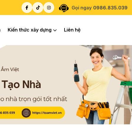
Gọi ngay
0986.835.039
á
Kiến thức xây dựng
Liên hệ