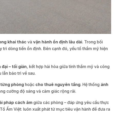
rong khai thác
và
vận hành ổn định lâu dài
. Trong bối
y trì dòng tiền ổn định. Bên cạnh đó, yếu tố thẩm mỹ hiện
 đại – tối giản
, kết hợp hài hòa giữa tính thẩm mỹ và công
lẫn bảo trì về sau.
 từng phòng
hoặc
cho thuê nguyên tầng
. Hệ thống
ánh
tăng cường độ sáng và cảm giác rộng rãi.
ải pháp cách âm
giữa các phòng – đáp ứng yêu cầu thực
Tổ Ấm Việt: luôn xuất phát từ mục tiêu vận hành để đưa ra