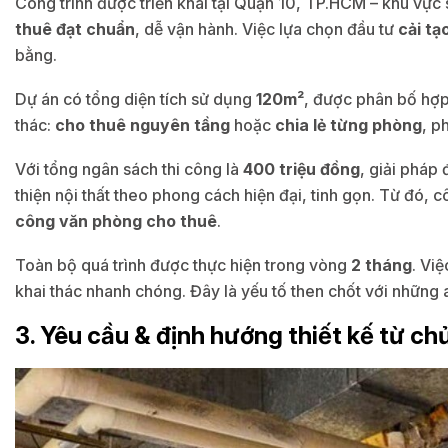
Công trình được triển khai tại Quận 10, TP.HCM – khu vự
thuê đạt chuẩn
, dễ vận hành. Việc lựa chọn đầu tư
cải tạ
bằng.
Dự án có tổng diện tích sử dụng
120m²
, được phân bố hợp
thác:
cho thuê nguyên tầng
hoặc
chia lẻ từng phòng
, p
Với tổng ngân sách thi công là
400 triệu đồng
, giải pháp
thiện nội thất theo phong cách hiện đại, tinh gọn. Từ đó,
công văn phòng cho thuê
.
Toàn bộ quá trình được thực hiện trong vòng
2 tháng
. Vi
khai thác nhanh chóng. Đây là yếu tố then chốt với những 
3. Yêu cầu & định hướng thiết kế từ ch