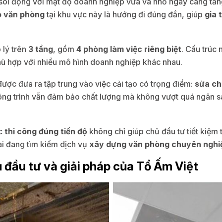
c sôi động với mật độ doanh nghiệp vừa và nhỏ ngày càng tă
o văn phòng
tại khu vực này là hướng đi đúng đắn, giúp
gia 
 lý trên
3 tầng
, gồm
4 phòng làm việc riêng biệt
. Cấu trúc
hù hợp với nhiều mô hình doanh nghiệp khác nhau.
 được đưa ra tập trung vào việc cải tạo có trọng điểm:
sửa ch
 công trình vẫn đảm bảo chất lượng mà không vượt quá ngân s
ệc
thi công đúng tiến độ
không chỉ giúp chủ đầu tư tiết kiệm 
ai đang tìm kiếm dịch vụ
xây dựng văn phòng chuyên nghi
ủ đầu tư và giải pháp của Tổ Ấm Việt