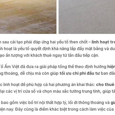
 sau cải tạo phải đáp ứng hai yếu tố then chốt –
linh hoạt t
nh hoạt là yếu tố quyết định khả năng lấp đầy mặt bằng và du
ạo ấn tượng với khách thuê ngay từ lần đầu tiếp cận.
ổ Ấm Việt đã đưa ra giải pháp tổng thể theo định hướng
hiện
ông thoáng, dễ chịu mà còn giúp
tối ưu chi phí đầu tư
ban đầu 
 linh hoạt để phù hợp cả hai phương án khai thác:
cho thuê
ại các vị trí cửa sổ và chọn màu sắc tường trung tính, giúp 
, bao gồm việc bố trí nội thất hợp lý, lối đi thông thoáng và
gi
iện nay. Đây cũng là điểm khác biệt trong cách làm việc của 