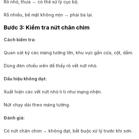
Rỗ nhỏ, thưa → có thể xử lý cục bộ.
Rỗ nhiều, bề mặt không mịn → phải bả lại.
Bước 3: Kiểm tra nứt chân chim
Cách kiểm tra:
Quan sát kỹ các mảng tường lớn, khu vực gần cửa, cột, dầm.
Dùng đèn chiếu xiên để thấy rõ vết nứt nhỏ.
Dấu hiệu không đạt:
Xuất hiện các vết nứt nhỏ li ti như mạng nhện.
Nứt chạy dài theo mảng tường.
Đánh giá:
Có nứt chân chim → không đạt, bắt buộc xử lý trước khi sơn.