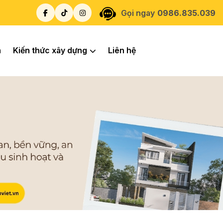
Gọi ngay
0986.835.039
á
Kiến thức xây dựng
Liên hệ