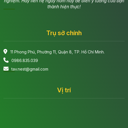
nghiệm. Hãy liên hệ ngay hôm nay để biến ý tưởng của bạn
thành hiện thực!
Trụ sở chính
11 Phong Phú, Phường 11, Quận 8, TP. Hồ Chí Minh.
0986.835.039
tav.nest@gmail.com
Vị trí