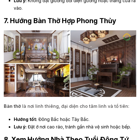
Lưu ý:
Không đặt giường đối diện gương hoặc thẳng cửa ra
vào.
7. Hướng Bàn Thờ Hợp Phong Thủy
Bàn thờ
là nơi linh thiêng, đại diện cho tâm linh và tổ tiên:
Hướng tốt:
Đông Bắc hoặc Tây Bắc.
Lưu ý:
Đặt ở nơi cao ráo, tránh gần nhà vệ sinh hoặc bếp.
8. Xem Hướng Nhà Theo Tuổi Đông Tứ