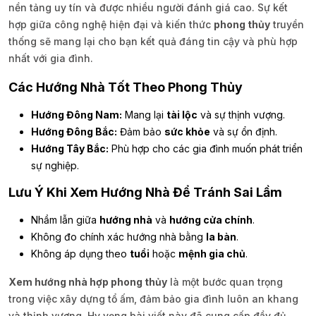
nền tảng uy tín và được nhiều người đánh giá cao. Sự kết
hợp giữa công nghệ hiện đại và kiến thức
phong thủy
truyền
thống sẽ mang lại cho bạn kết quả đáng tin cậy và phù hợp
nhất với gia đình.
Các Hướng Nhà Tốt Theo Phong Thủy
Hướng Đông Nam:
Mang lại
tài lộc
và sự thịnh vượng.
Hướng Đông Bắc:
Đảm bảo
sức khỏe
và sự ổn định.
Hướng Tây Bắc:
Phù hợp cho các gia đình muốn phát triển
sự nghiệp.
Lưu Ý Khi Xem Hướng Nhà Để Tránh Sai Lầm
Nhầm lẫn giữa
hướng nhà
và
hướng cửa chính
.
Không đo chính xác hướng nhà bằng
la bàn
.
Không áp dụng theo
tuổi
hoặc
mệnh gia chủ
.
Xem hướng nhà hợp phong thủy
là một bước quan trọng
trong việc xây dựng tổ ấm, đảm bảo gia đình luôn an khang
và thịnh vượng. Hy vọng bài viết này đã cung cấp đầy đủ