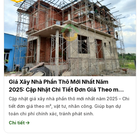
Giá Xây Nhà Phần Thô Mới Nhất Năm
2025: Cập Nhật Chi Tiết Đơn Giá Theo m²
Từng Loại Công Trình
Cập nhật giá xây nhà phần thô mới nhất năm 2025 – Chi
tiết đơn giá theo m², vật tư, nhân công. Giúp bạn dự
toán chi phí chính xác, tránh phát sinh.
Chi tiết